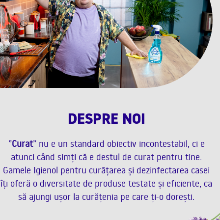
DESPRE NOI
”
Curat
” nu e un standard obiectiv incontestabil, ci e
atunci când simți că e destul de curat pentru tine.
Gamele Igienol pentru curățarea și dezinfectarea casei
îți oferă o diversitate de produse testate și eficiente, ca
să ajungi ușor la curățenia pe care ți-o dorești.